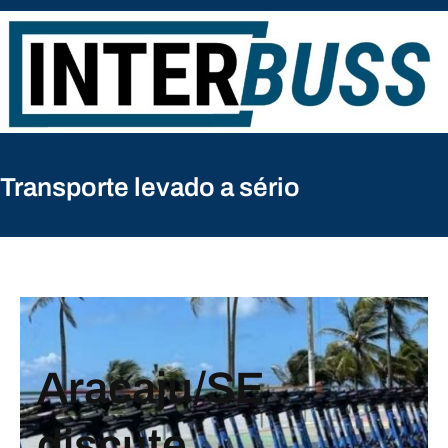
Pular
para
o
conteúdo
Transporte levado a sério
Aracaju/SE
discute