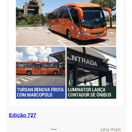
Edição 727
:
Leia mais