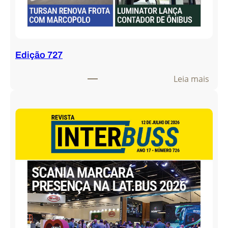
Edição 727
:
Leia mais
E
d
i
ç
ã
o
7
2
7