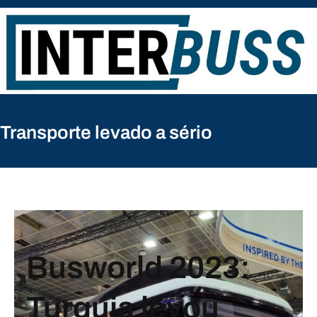
Pular
para
o
conteúdo
Transporte levado a sério
Busworld 2023:
Turquia levou