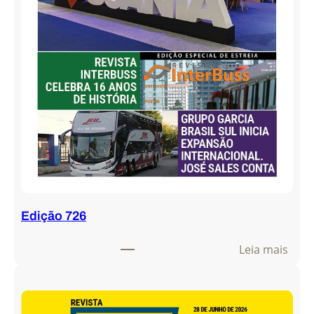
Edição 726
:
Leia mais
E
d
i