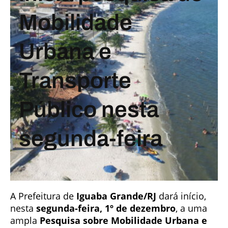
Mobilidade
Urbana e
Transporte
Público nesta
segunda-feira
A Prefeitura de
Iguaba Grande/RJ
dará início,
nesta
segunda-feira, 1º de dezembro
, a uma
ampla
Pesquisa sobre Mobilidade Urbana e