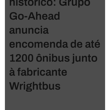
histórico: Grupo
Go-Ahead
anuncia
encomenda de até
1200 ônibus junto
à fabricante
Wrightbus