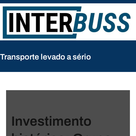
Pular
para
o
conteúdo
Transporte levado a sério
Investimento