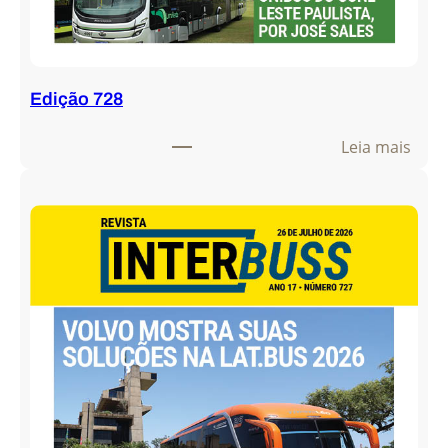
Edição 728
:
Leia mais
E
d
i
ç
ã
o
7
2
8