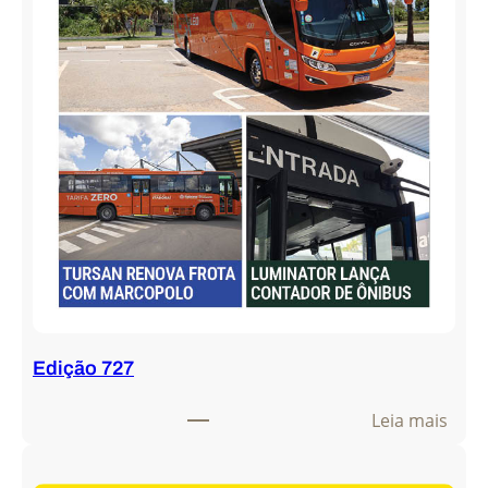
Edição 727
:
Leia mais
E
d