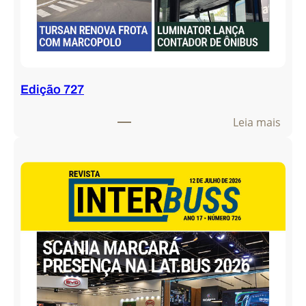
Edição 727
:
Leia mais
E
d
i
ç
ã
o
7
2
7