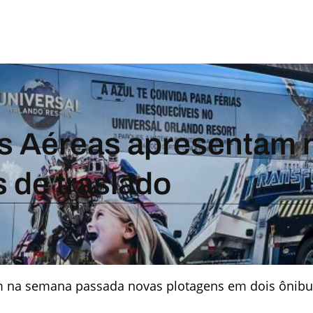
as Aéreas apresentam
 de traslado
m na semana passada novas plotagens em dois ônibus