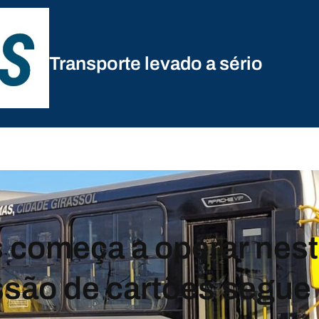
Transporte levado a sério
 começa a operar nest
são de cartões segue 