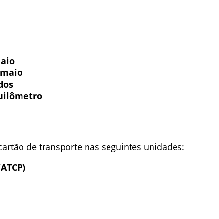
maio
e maio
dos
quilômetro
cartão de transporte nas seguintes unidades:
(ATCP)