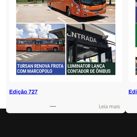
Edição 727
Edi
:
Leia mais
E
d
i
ç