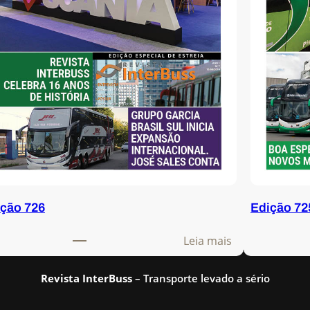
ção 726
Edição 72
:
Leia mais
E
d
Revista InterBuss
– Transporte levado a sério
i
ç