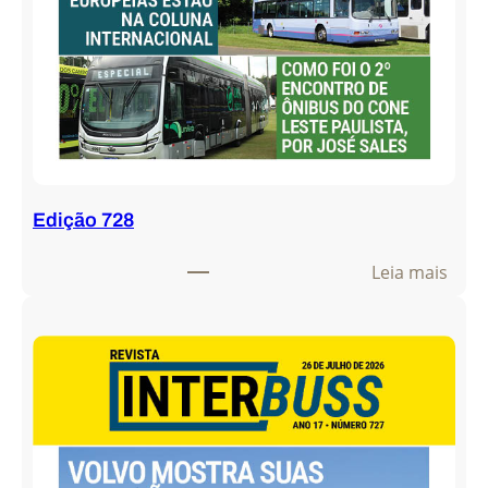
Edição 728
:
Leia mais
E
d
i
ç
ã
o
7
2