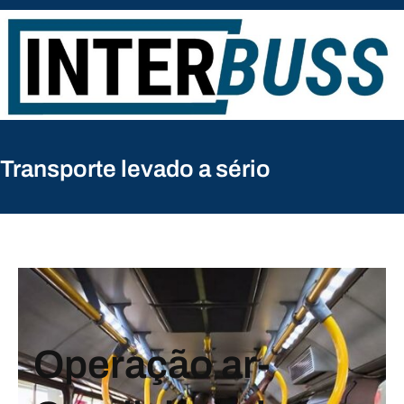
Pular
para
o
conteúdo
Transporte levado a sério
Operação ar-