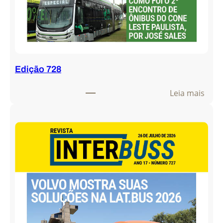
Edição 728
:
Leia mais
E
d
i
ç
ã
o
7
2
8