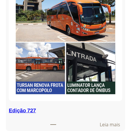
Edição 727
:
Leia mais