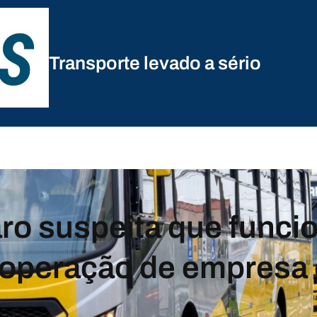
Transporte levado a sério
aro suspeita que funci
 operação de empresa 