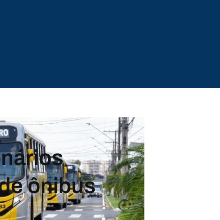
onários
de ônibus