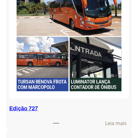
Edição 727
:
Leia mais
E
d