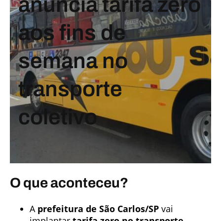
anuncia tarifa zero
aos fins de
semana no
transporte
coletivo
O que aconteceu?
A
prefeitura de São Carlos/SP
vai
implantar
tarifa zero no transporte