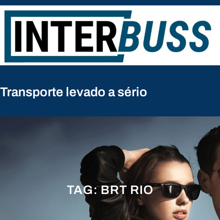
Pular
para
o
conteúdo
Transporte levado a sério
TAG:
BRT RIO