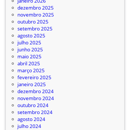
janeiro 2026
n
dezembro 2025
u
novembro 2025
n
outubro 2025
c
setembro 2025
i
agosto 2025
a
julho 2025
o
junho 2025
b
maio 2025
r
abril 2025
a
março 2025
s
fevereiro 2025
d
janeiro 2025
e
dezembro 2024
n
novembro 2024
o
outubro 2024
v
setembro 2024
o
agosto 2024
t
julho 2024