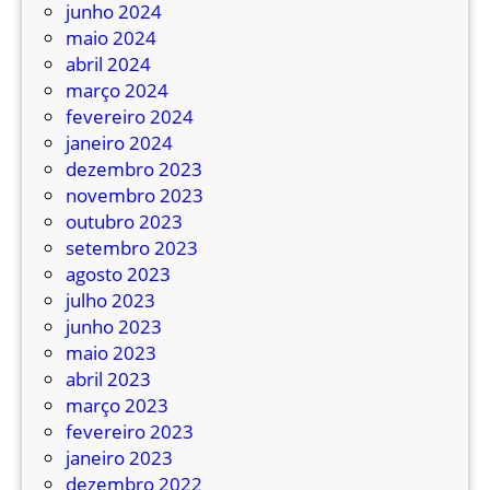
e
junho 2024
r
maio 2024
m
abril 2024
i
março 2024
n
fevereiro 2024
a
janeiro 2024
l
dezembro 2023
n
novembro 2023
o
outubro 2023
B
setembro 2023
R
agosto 2023
T
julho 2023
T
junho 2023
r
maio 2023
a
abril 2023
n
março 2023
s
fevereiro 2023
o
janeiro 2023
e
dezembro 2022