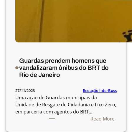
a
p
a
s
s
a
d
a
Guardas prendem homens que
t
vandalizaram ônibus do BRT do
e
Rio de Janeiro
m
m
e
Redação InterBuss
27/11/2023
n
Uma ação de Guardas municipais da
s
Unidade de Resgate de Cidadania e Lixo Zero,
a
em parceria com agentes do BRT…
g
:
Read More
e
G