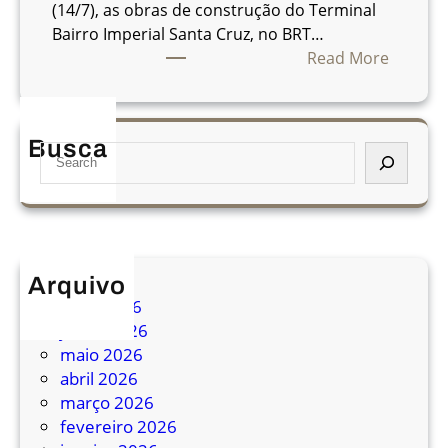
i
(14/7), as obras de construção do Terminal
r
Bairro Imperial Santa Cruz, no BRT…
o
:
Read More
P
r
e
Busca
S
f
e
e
a
i
r
t
c
u
h
r
Arquivo
a
julho 2026
d
junho 2026
o
maio 2026
R
abril 2026
i
março 2026
o
fevereiro 2026
a