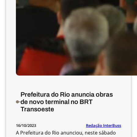
u
s
d
o
B
R
T
d
o
R
i
o
d
Prefeitura do Rio anuncia obras
e
de novo terminal no BRT
J
Transoeste
a
n
Redação InterBuss
16/10/2023
e
A Prefeitura do Rio anunciou, neste sábado