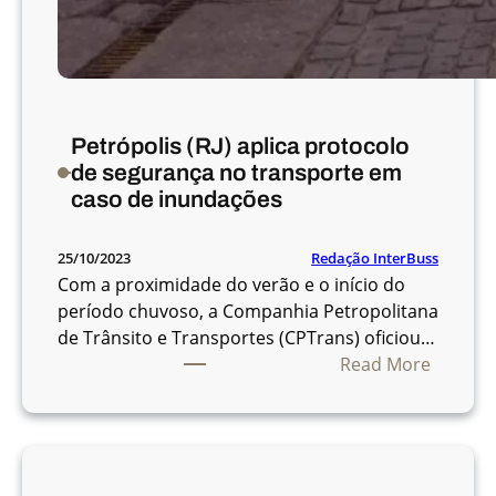
Petrópolis (RJ) aplica protocolo
de segurança no transporte em
caso de inundações
Redação InterBuss
25/10/2023
Com a proximidade do verão e o início do
período chuvoso, a Companhia Petropolitana
de Trânsito e Transportes (CPTrans) oficiou…
:
Read More
P
e
t
r