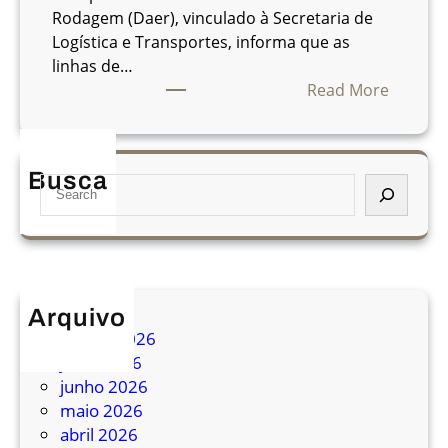
t
Rodagem (Daer), vinculado à Secretaria de
r
Logística e Transportes, informa que as
a
linhas de…
n
:
Read More
s
R
p
i
o
o
Busca
S
r
G
e
t
r
a
e
a
r
e
n
c
m
d
h
c
e
Arquivo
a
d
agosto 2026
s
o
julho 2026
o
S
junho 2026
d
u
maio 2026
e
l
abril 2026