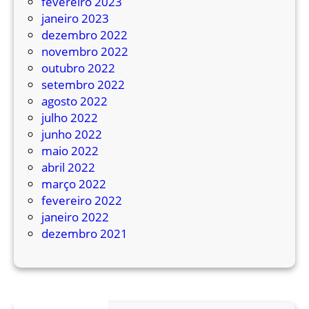
fevereiro 2023
s
janeiro 2023
a
dezembro 2022
d
novembro 2022
a
outubro 2022
s
setembro 2022
c
agosto 2022
h
julho 2022
u
junho 2022
v
maio 2022
a
abril 2022
s
março 2022
fevereiro 2022
janeiro 2022
dezembro 2021