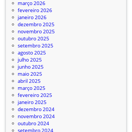
i
d
março 2026
n
i
fevereiro 2026
u
v
janeiro 2026
n
u
dezembro 2025
d
l
novembro 2025
a
g
outubro 2025
ç
a
setembro 2025
õ
l
agosto 2025
e
i
julho 2025
s
n
junho 2025
h
maio 2025
a
abril 2025
s
março 2025
d
fevereiro 2025
e
janeiro 2025
ô
dezembro 2024
n
novembro 2024
i
outubro 2024
b
setembro 2024