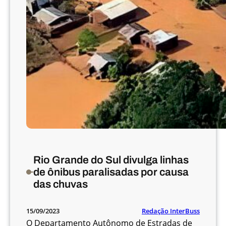
t
o
c
o
l
o
d
e
s
e
g
u
r
Rio Grande do Sul divulga linhas
a
de ônibus paralisadas por causa
n
das chuvas
ç
a
n
Redação InterBuss
15/09/2023
o
O Departamento Autônomo de Estradas de