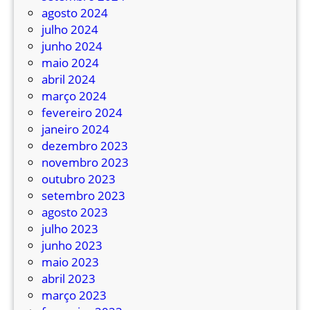
u
agosto 2024
s
julho 2024
p
junho 2024
a
maio 2024
r
abril 2024
a
março 2024
l
fevereiro 2024
i
janeiro 2024
s
dezembro 2023
a
novembro 2023
d
outubro 2023
a
setembro 2023
s
agosto 2023
p
julho 2023
o
junho 2023
r
maio 2023
c
abril 2023
a
março 2023
u