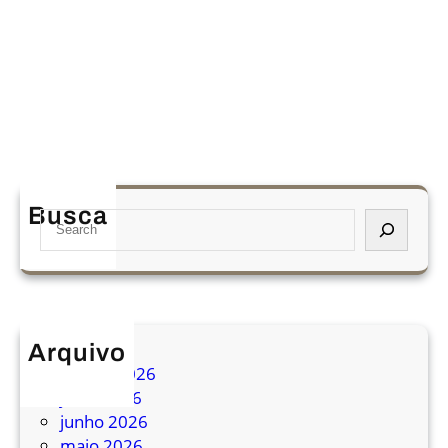
Busca
S
e
a
r
c
h
Arquivo
agosto 2026
julho 2026
junho 2026
maio 2026