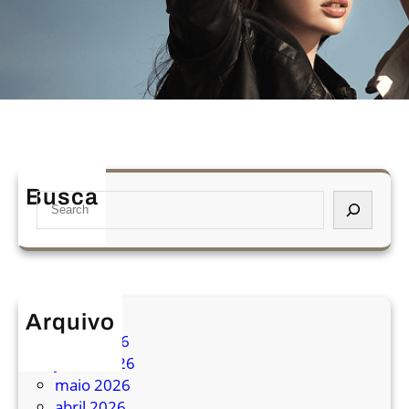
Busca
S
e
a
r
c
h
Arquivo
julho 2026
junho 2026
maio 2026
abril 2026