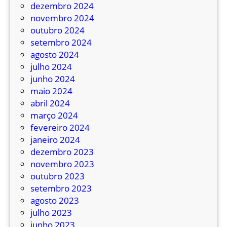
e
dezembro 2024
n
novembro 2024
s
outubro 2024
e
setembro 2024
m
agosto 2024
p
julho 2024
r
junho 2024
o
maio 2024
m
abril 2024
o
março 2024
ç
fevereiro 2024
ã
janeiro 2024
o
dezembro 2023
e
novembro 2023
e
outubro 2023
c
setembro 2023
o
agosto 2023
n
julho 2023
o
junho 2023