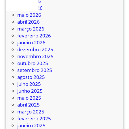
julho 2026
V
junho 2026
e
maio 2026
j
abril 2026
a
março 2026
p
fevereiro 2026
r
janeiro 2026
e
dezembro 2025
ç
novembro 2025
o
outubro 2025
s
setembro 2025
d
agosto 2025
e
julho 2025
p
junho 2025
a
maio 2025
s
abril 2025
s
março 2025
a
fevereiro 2025
g
janeiro 2025