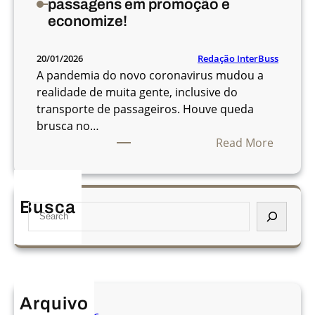
passagens em promoção e
economize!
Redação InterBuss
20/01/2026
A pandemia do novo coronavirus mudou a
realidade de muita gente, inclusive do
transporte de passageiros. Houve queda
brusca no…
:
Read More
V
a
i
Busca
S
v
e
i
a
a
r
j
c
a
h
r
Arquivo
?