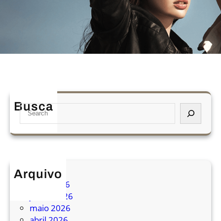
Busca
S
e
a
r
c
h
Arquivo
julho 2026
junho 2026
maio 2026
abril 2026