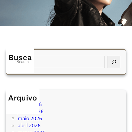
Busca
S
e
a
r
c
h
Arquivo
julho 2026
junho 2026
maio 2026
abril 2026