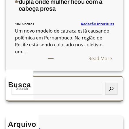
dupla onde mulher ficou com a
cabeça presa
Redação InterBuss
18/09/2023
Um novo modelo de catraca está causando
polêmica em Pernambuco. Na região de
Recife está sendo colocado nos coletivos
um…
:
Read More
P
a
s
Busca
S
s
e
a
a
g
r
e
c
i
h
r
Arquivo
o