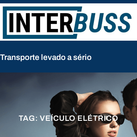
Pular
para
o
conteúdo
Transporte levado a sério
TAG:
VEÍCULO ELÉTRICO