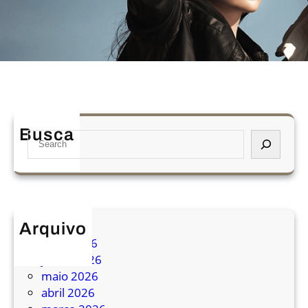
Busca
S
e
a
r
c
h
Arquivo
julho 2026
junho 2026
maio 2026
abril 2026