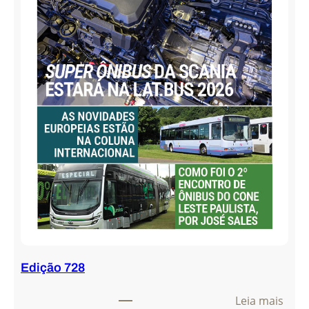
Edição 728
:
Leia mais