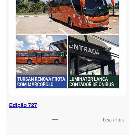
Edição 727
:
Leia mais
E
d