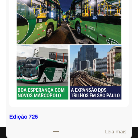
Edição 725
:
Leia mais