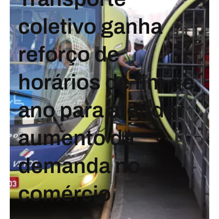
coletivo ganha
reforço de
horários de fim de
ano para atender
aumento da
demanda no
comércio