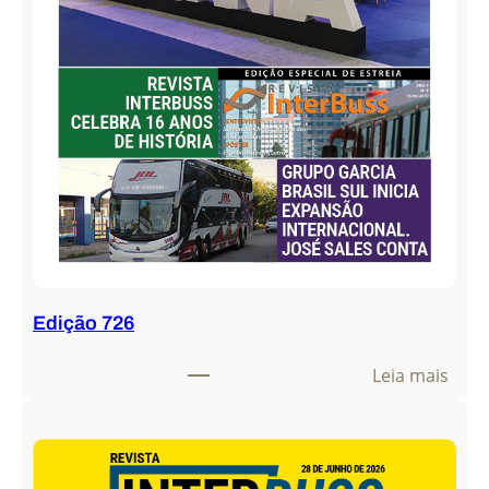
Edição 726
:
Leia mais
E
d
i
ç