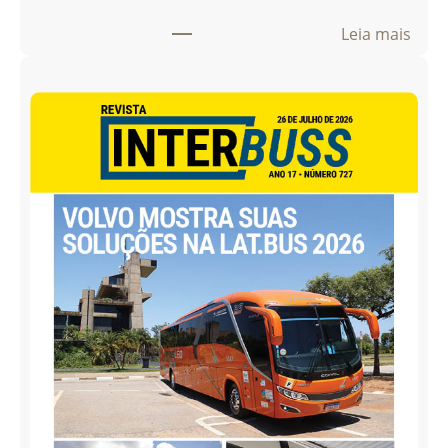
:
Leia mais
E
d
i
ç
ã
o
7
2
8