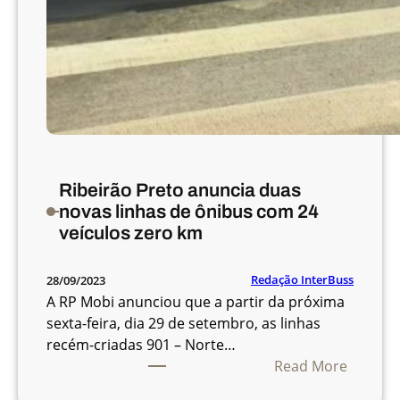
t
e
p
ú
b
l
i
c
o
Ribeirão Preto anuncia duas
p
novas linhas de ônibus com 24
a
veículos zero km
r
a
e
Redação InterBuss
28/09/2023
l
A RP Mobi anunciou que a partir da próxima
e
sexta-feira, dia 29 de setembro, as linhas
i
recém-criadas 901 – Norte…
:
ç
Read More
R
ã