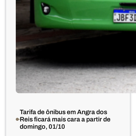
t
d
u
e
t
v
e
o
l
l
a
v
r
e
e
m
s
p
e
r
t
e
n
c
Tarifa de ônibus em Angra dos
e
Reis ficará mais cara a partir de
s
domingo, 01/10
e
s