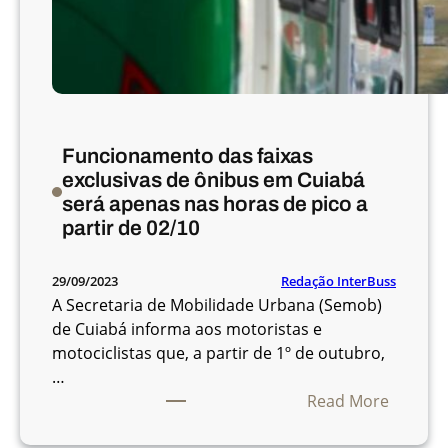
d
e
t
e
r
m
Funcionamento das faixas
i
exclusivas de ônibus em Cuiabá
n
será apenas nas horas de pico a
a
partir de 02/10
l
q
u
Redação InterBuss
29/09/2023
e
A Secretaria de Mobilidade Urbana (Semob)
i
de Cuiabá informa aos motoristas e
n
motociclistas que, a partir de 1º de outubro,
t
…
e
:
Read More
g
F
r