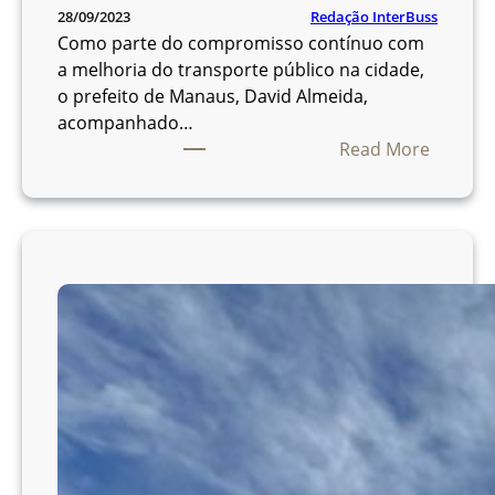
r
Redação InterBuss
28/09/2023
á
Como parte do compromisso contínuo com
m
a melhoria do transporte público na cidade,
a
o prefeito de Manaus, David Almeida,
i
acompanhado…
s
:
Read More
c
M
a
a
r
n
a
a
a
u
p
s
a
r
r
e
t
c
i
e
r
b
d
e
e
s