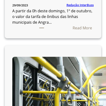
q
Redação InterBuss
29/09/2023
u
A partir da 0h deste domingo, 1º de outubro,
e
o valor da tarifa de ônibus das linhas
c
municipais de Angra…
i
:
Read More
d
T
o
a
s
r
e
i
m
f
ô
a
n
d
i
e
b
ô
u
n
s
i
b
u