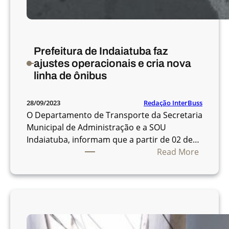
Prefeitura de Indaiatuba faz
ajustes operacionais e cria nova
linha de ônibus
Redação InterBuss
28/09/2023
O Departamento de Transporte da Secretaria
Municipal de Administração e a SOU
Indaiatuba, informam que a partir de 02 de…
:
Read More
P
r
e
f
e
i