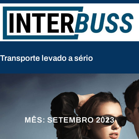
Pular
para
o
conteúdo
Transporte levado a sério
MÊS:
SETEMBRO 2023