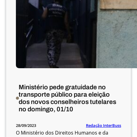
z
a
j
u
s
t
e
s
o
p
e
r
Ministério pede gratuidade no
a
transporte público para eleição
c
dos novos conselheiros tutelares
i
no domingo, 01/10
o
n
a
Redação InterBuss
28/09/2023
i
O Ministério dos Direitos Humanos e da