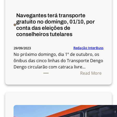
g
a
Navegantes terá transporte
l
gratuito no domingo, 01/10, por
i
conta das eleições de
n
conselheiros tutelares
h
a
s
Redação InterBuss
29/09/2023
d
No próximo domingo, dia 1º de outubro, os
e
ônibus das cinco linhas do Transporte Dengo
ô
Dengo circularão com catraca livre…
n
:
Read More
i
N
b
a
u
v
s
e
q
g
u
a
e
n