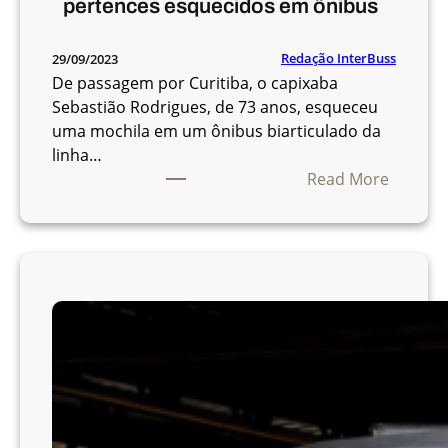
r
pertences esquecidos em ônibus
r
o
a
v
t
Redação InterBuss
29/09/2023
a
u
De passagem por Curitiba, o capixaba
d
i
Sebastião Rodrigues, de 73 anos, esqueceu
e
t
uma mochila em um ônibus biarticulado da
c
o
linha…
o
n
:
Read More
n
o
F
c
d
u
u
o
n
r
m
c
s
i
i
o
n
o
p
g
n
ú
o
á
b
,
r
l
0
i
i
1
o