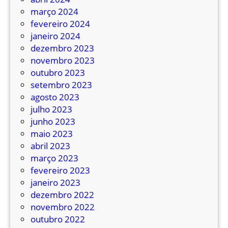
n
g
março 2024
i
o
fevereiro 2024
b
,
janeiro 2024
u
0
dezembro 2023
s
1
novembro 2023
c
/
outubro 2023
o
1
setembro 2023
m
0
agosto 2023
2
julho 2023
4
junho 2023
v
maio 2023
e
abril 2023
í
março 2023
c
fevereiro 2023
u
janeiro 2023
l
dezembro 2022
o
novembro 2022
s
outubro 2022
z