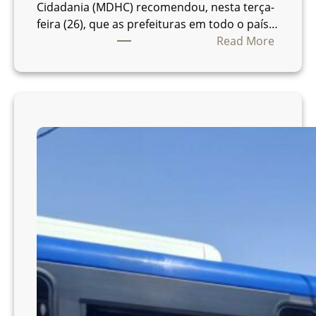
s
Cidadania (MDHC) recomendou, nesta terça-
e
feira (26), que as prefeituras em todo o país…
c
:
Read More
r
M
i
i
a
n
n
i
o
s
v
t
a
é
l
r
i
i
n
o
h
p
a
e
d
d
e
e
ô
g
n
r