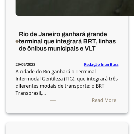
Rio de Janeiro ganhará grande
terminal que integrará BRT, linhas
de ônibus municipais e VLT
Redação InterBuss
29/09/2023
A cidade do Rio ganhará o Terminal
Intermodal Gentileza (TIG), que integrará três
diferentes modais de transporte: o BRT
Transbrasil,…
:
Read More
R
i
o
d