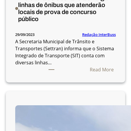
s
linhas de ônibus que atenderão
n
locais de prova de concurso
a
público
s
h
Redação InterBuss
29/09/2023
o
A Secretaria Municipal de Trânsito e
r
Transportes (Settran) informa que o Sistema
a
Integrado de Transporte (SIT) conta com
s
diversas linhas…
d
:
Read More
e
P
p
r
i
e
c
f
o
e
a
i
p
t
a
u
r