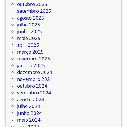
outubro 2025
d
o
setembro 2025
u
s
agosto 2025
a
t
julho 2025
s
u
junho 2025
n
t
maio 2025
o
e
abril 2025
v
l
março 2025
a
a
fevereiro 2025
s
r
janeiro 2025
l
e
dezembro 2024
i
s
novembro 2024
n
n
outubro 2024
h
o
setembro 2024
a
d
agosto 2024
s
o
julho 2024
d
m
junho 2024
e
i
maio 2024
ô
n
abril 2024