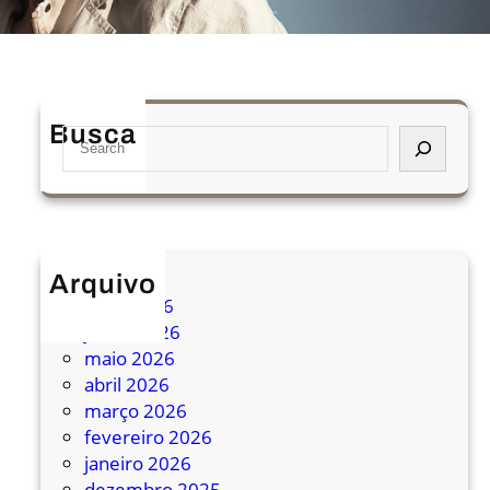
Busca
S
e
a
r
c
h
Arquivo
julho 2026
junho 2026
maio 2026
abril 2026
março 2026
fevereiro 2026
janeiro 2026
dezembro 2025