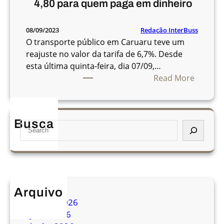
4,80 para quem paga em dinheiro
Redação InterBuss
08/09/2023
O transporte público em Caruaru teve um
reajuste no valor da tarifa de 6,7%. Desde
esta última quinta-feira, dia 07/09,…
:
Read More
T
a
r
Busca
S
i
e
f
a
a
r
d
c
e
h
C
Arquivo
a
agosto 2026
r
julho 2026
u