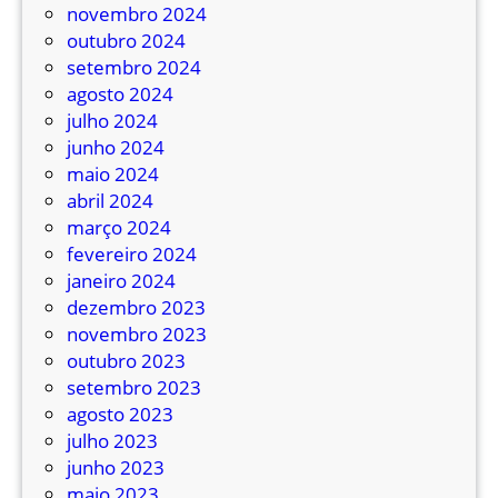
a
novembro 2024
r
outubro 2024
a
setembro 2024
q
agosto 2024
u
julho 2024
e
junho 2024
m
maio 2024
p
abril 2024
a
março 2024
g
fevereiro 2024
a
janeiro 2024
e
dezembro 2023
m
novembro 2023
d
outubro 2023
i
setembro 2023
n
agosto 2023
h
julho 2023
e
junho 2023
i
maio 2023