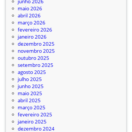
junho 2026
a
maio 2026
r
abril 2026
u
março 2026
s
fevereiro 2026
o
janeiro 2026
b
dezembro 2025
e
novembro 2025
p
outubro 2025
a
setembro 2025
r
agosto 2025
a
julho 2025
R
junho 2025
$
maio 2025
4
abril 2025
,
março 2025
8
fevereiro 2025
0
janeiro 2025
p
dezembro 2024