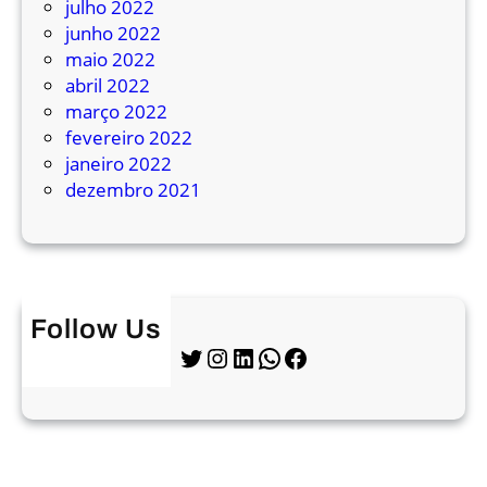
julho 2022
d
junho 2022
e
maio 2022
ô
abril 2022
n
março 2022
i
fevereiro 2022
b
janeiro 2022
u
dezembro 2021
s
e
m
q
u
Follow Us
a
Twitter
Instagram
LinkedIn
WhatsApp
Facebook
l
q
u
e
r