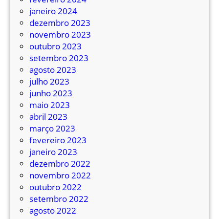
s
janeiro 2024
t
dezembro 2023
a
novembro 2023
q
outubro 2023
u
setembro 2023
e
agosto 2023
g
julho 2023
a
junho 2023
r
maio 2023
a
abril 2023
n
março 2023
t
fevereiro 2023
e
janeiro 2023
p
dezembro 2022
a
novembro 2022
r
outubro 2022
a
setembro 2022
d
agosto 2022
a