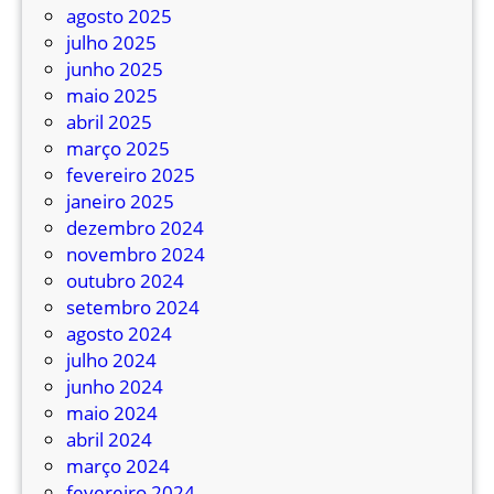
e
agosto 2025
p
julho 2025
u
junho 2025
t
maio 2025
a
abril 2025
d
março 2025
o
fevereiro 2025
s
janeiro 2025
a
dezembro 2024
p
novembro 2024
r
outubro 2024
o
setembro 2024
v
agosto 2024
a
julho 2024
p
junho 2024
r
maio 2024
o
abril 2024
p
março 2024
o
fevereiro 2024