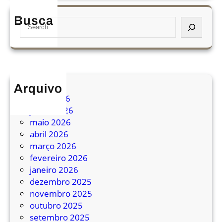
m
Busca
S
i
e
s
a
s
r
ã
c
o
h
d
Arquivo
a
julho 2026
C
junho 2026
â
maio 2026
m
abril 2026
a
março 2026
r
fevereiro 2026
a
janeiro 2026
d
dezembro 2025
o
novembro 2025
s
outubro 2025
D
setembro 2025