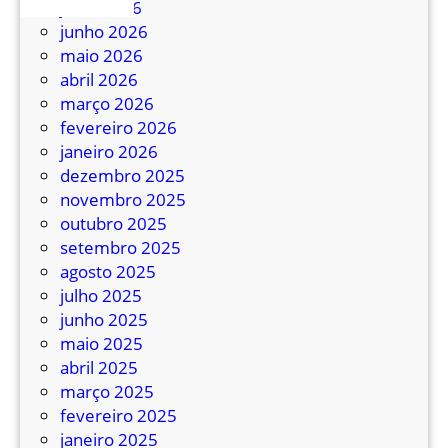
julho 2026
p
junho 2026
o
maio 2026
B
abril 2026
e
março 2026
l
fevereiro 2026
a
janeiro 2026
r
dezembro 2025
m
novembro 2025
i
outubro 2025
n
setembro 2025
o
agosto 2025
a
julho 2025
s
junho 2025
s
maio 2025
u
abril 2025
m
março 2025
e
fevereiro 2025
E
janeiro 2025