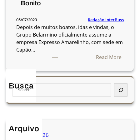
Bonito
Redação InterBuss
05/07/2023
Depois de muitos boatos, idas e vindas, o
Grupo Belarmino oficialmente assume a
empresa Expresso Amarelinho, com sede em
Capão…
:
Read More
O
f
i
Busca
S
c
e
i
a
a
r
l
c
:
h
G
Arquivo
r
agosto 2026
u