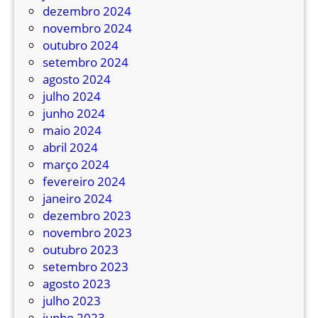
x
dezembro 2024
p
novembro 2024
r
outubro 2024
e
setembro 2024
s
agosto 2024
s
julho 2024
o
junho 2024
A
maio 2024
m
abril 2024
a
março 2024
r
fevereiro 2024
e
janeiro 2024
l
dezembro 2023
i
novembro 2023
n
outubro 2023
h
setembro 2023
o
agosto 2023
,
julho 2023
d
junho 2023