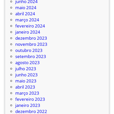
junho 2024
-
maio 2024
ô
abril 2024
n
março 2024
i
fevereiro 2024
b
janeiro 2024
u
dezembro 2023
s
novembro 2023
e
outubro 2023
s
setembro 2023
c
agosto 2023
o
julho 2023
l
junho 2023
a
maio 2023
r
abril 2023
março 2023
fevereiro 2023
janeiro 2023
dezembro 2022