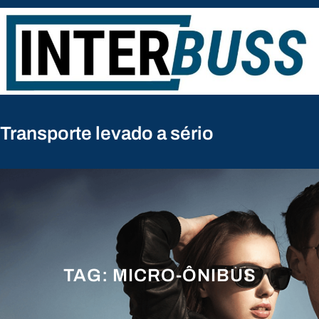
Pular
para
o
conteúdo
Transporte levado a sério
TAG:
MICRO-ÔNIBUS