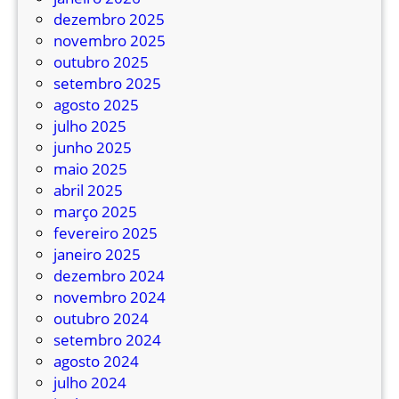
c
dezembro 2025
a
novembro 2025
n
outubro 2025
a
setembro 2025
r
agosto 2025
e
julho 2025
c
junho 2025
e
maio 2025
b
abril 2025
e
março 2025
n
fevereiro 2025
o
janeiro 2025
v
dezembro 2024
o
novembro 2024
m
outubro 2024
i
setembro 2024
c
agosto 2024
r
julho 2024
o