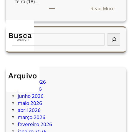
feira (18).…
:
Read More
P
r
e
Busca
S
f
e
e
a
i
r
t
c
u
h
r
Arquivo
a
agosto 2026
d
julho 2026
e
junho 2026
A
maio 2026
m
abril 2026
e
março 2026
r
fevereiro 2026
i
janeiro 2026