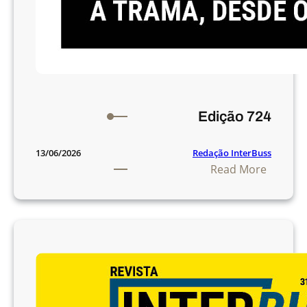
Edição 724
Redação InterBuss
13/06/2026
:
Read More
E
d
i
ç
ã
o
7
2