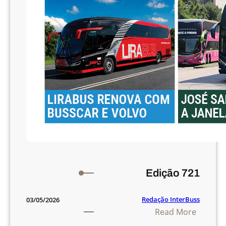
Edição 721
Redação InterBuss
03/05/2026
:
Read More
E