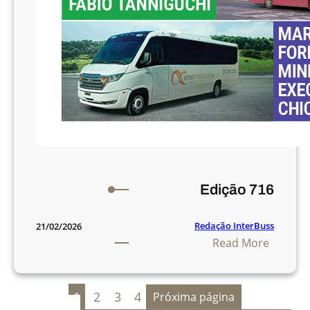
Edição 716
Redação InterBuss
21/02/2026
:
Read More
E
d
i
1
2
3
4
Próxima página
ç