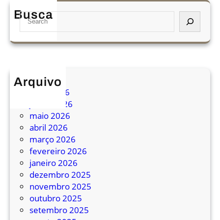
ã
Busca
S
o
e
7
a
1
r
6
c
h
Arquivo
julho 2026
junho 2026
maio 2026
abril 2026
março 2026
fevereiro 2026
janeiro 2026
dezembro 2025
novembro 2025
outubro 2025
setembro 2025