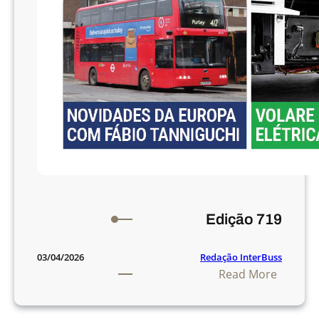
Edição 719
Redação InterBuss
03/04/2026
:
Read More
E
d