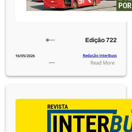
Edição 722
Redação InterBuss
16/05/2026
:
Read More
E
d
i
ç
ã
o
7
2
2