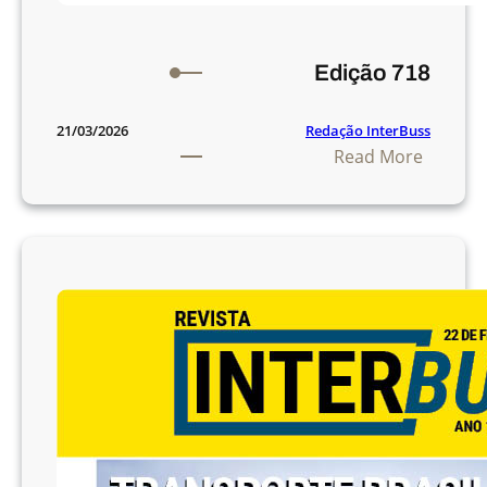
Edição 718
Redação InterBuss
21/03/2026
:
Read More
E
d
i
ç
ã
o
7
1
8