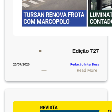
Edição 727
Redação InterBuss
25/07/2026
:
Read More
E
d
i
ç
ã
o