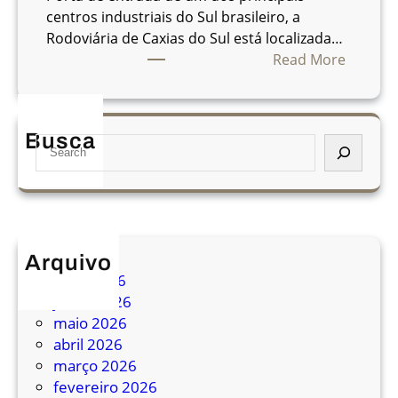
centros industriais do Sul brasileiro, a
Rodoviária de Caxias do Sul está localizada…
:
Read More
R
o
d
Busca
S
o
e
v
a
i
r
á
c
r
h
i
Arquivo
a
julho 2026
d
junho 2026
e
maio 2026
C
abril 2026
a
março 2026
x
fevereiro 2026