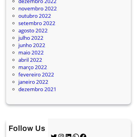
dezembro 2022
i
novembro 2022
a
outubro 2022
l
setembro 2022
g
agosto 2022
a
julho 2022
ú
junho 2022
c
maio 2022
h
abril 2022
a
março 2022
fevereiro 2022
janeiro 2022
dezembro 2021
Follow Us
Twitter
Instagram
LinkedIn
WhatsApp
Facebook