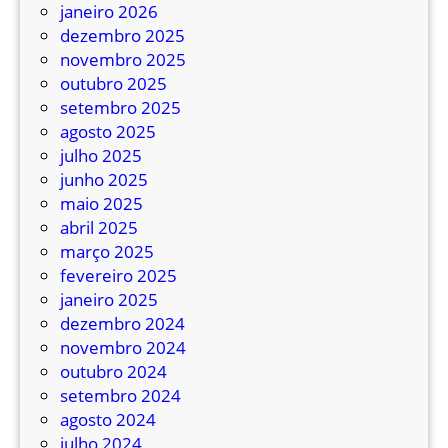
i
janeiro 2026
a
dezembro 2025
s
novembro 2025
d
outubro 2025
o
setembro 2025
S
agosto 2025
u
julho 2025
l
junho 2025
é
maio 2025
p
abril 2025
o
março 2025
r
fevereiro 2025
t
janeiro 2025
a
dezembro 2024
d
novembro 2024
e
outubro 2024
e
setembro 2024
n
agosto 2024
t
julho 2024