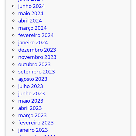
r
junho 2024
a
maio 2024
d
abril 2024
a
março 2024
p
fevereiro 2024
a
janeiro 2024
r
dezembro 2023
a
novembro 2023
z
outubro 2023
o
setembro 2023
n
agosto 2023
a
julho 2023
i
junho 2023
n
maio 2023
d
abril 2023
u
março 2023
s
fevereiro 2023
t
janeiro 2023
r