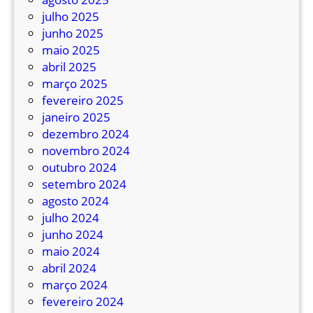
s
julho 2025
e
junho 2025
a
maio 2025
t
abril 2025
i
março 2025
r
fevereiro 2025
a
janeiro 2025
m
dezembro 2024
e
novembro 2024
m
outubro 2024
m
setembro 2024
o
agosto 2024
t
julho 2024
o
junho 2024
r
maio 2024
i
abril 2024
s
março 2024
t
fevereiro 2024
a