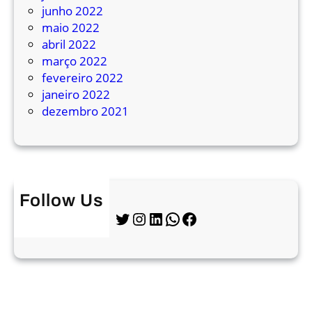
r
junho 2022
e
maio 2022
s
abril 2022
o
março 2022
s
fevereiro 2022
janeiro 2022
dezembro 2021
Follow Us
Twitter
Instagram
LinkedIn
WhatsApp
Facebook