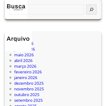
n
Busca
S
d
e
i
a
d
r
o
c
s
h
a
Arquivo
s
julho 2026
s
junho 2026
a
maio 2026
l
abril 2026
t
março 2026
a
fevereiro 2026
m
janeiro 2026
ô
dezembro 2025
n
novembro 2025
i
outubro 2025
b
setembro 2025
u
agosto 2025