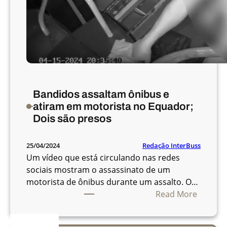
Bandidos assaltam ônibus e
atiram em motorista no Equador;
Dois são presos
Redação InterBuss
25/04/2024
Um vídeo que está circulando nas redes
sociais mostram o assassinato de um
motorista de ônibus durante um assalto. O…
:
Read More
B
a