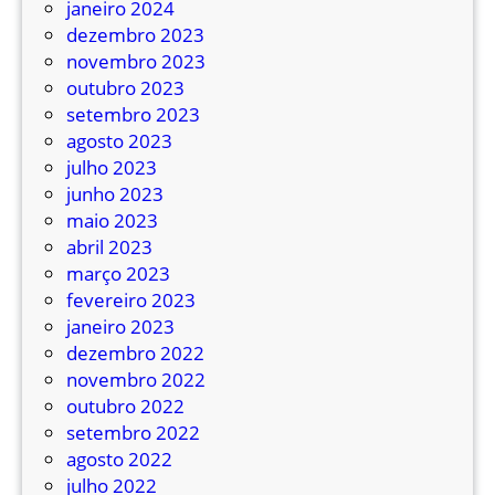
janeiro 2024
n
dezembro 2023
o
novembro 2023
E
outubro 2023
q
setembro 2023
u
agosto 2023
a
julho 2023
d
junho 2023
o
maio 2023
r
abril 2023
;
março 2023
D
fevereiro 2023
o
janeiro 2023
i
dezembro 2022
s
novembro 2022
s
outubro 2022
ã
setembro 2022
o
agosto 2022
p
julho 2022