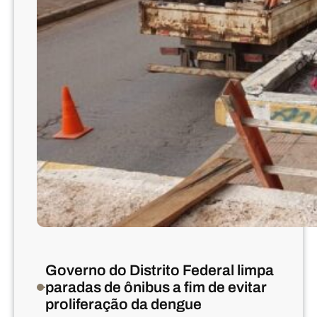
p
l
r
ê
i
n
m
c
e
i
i
a
r
o
s
1
9
ô
n
i
b
u
Governo do Distrito Federal limpa
s
paradas de ônibus a fim de evitar
c
proliferação da dengue
o