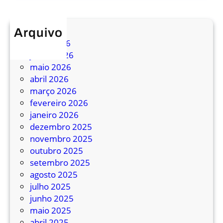
r
s
o
c
C
t
h
a
Arquivo
r
julho 2026
m
a
junho 2026
p
n
maio 2026
o
s
abril 2026
s
p
março 2026
o
fevereiro 2026
r
janeiro 2026
t
dezembro 2025
e
novembro 2025
d
outubro 2025
e
setembro 2025
P
agosto 2025
e
julho 2025
l
junho 2025
o
maio 2025
t
abril 2025