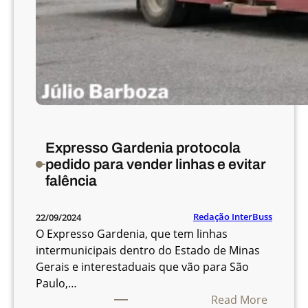
a
s
e
l
e
t
r
i
f
Expresso Gardenia protocola
i
pedido para vender linhas e evitar
c
falência
a
d
Redação InterBuss
22/09/2024
a
O Expresso Gardenia, que tem linhas
s
intermunicipais dentro do Estado de Minas
e
Gerais e interestaduais que vão para São
m
Paulo,…
L
:
Read More
o