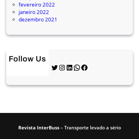
fevereiro 2022
p
janeiro 2022
o
dezembro 2021
r
t
e
s
v
i
Follow Us
a
Twitter
Instagram
LinkedIn
WhatsApp
Facebook
p
i
x
n
o
W
h
a
Revista InterBuss
– Transporte levado a sério
t