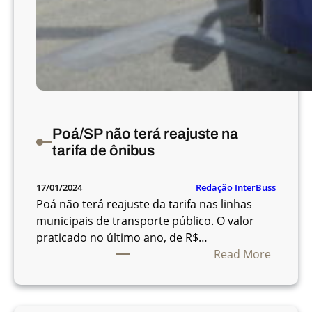
e
e
v
i
t
a
r
p
Poá/SP não terá reajuste na
r
tarifa de ônibus
o
l
Redação InterBuss
17/01/2024
i
Poá não terá reajuste da tarifa nas linhas
f
municipais de transporte público. O valor
e
praticado no último ano, de R$…
r
:
Read More
a
P
ç
o
ã
á
o