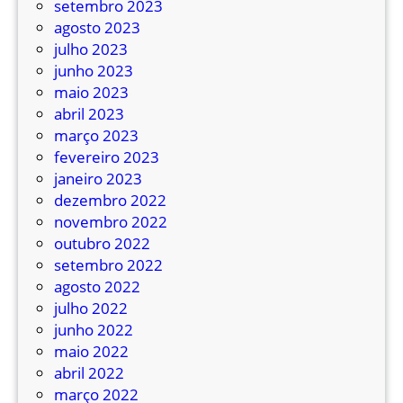
setembro 2023
r
agosto 2023
é
julho 2023
d
junho 2023
i
maio 2023
t
abril 2023
o
março 2023
s
fevereiro 2023
d
janeiro 2023
e
dezembro 2022
v
novembro 2022
a
outubro 2022
l
setembro 2022
e
agosto 2022
-
julho 2022
t
junho 2022
r
maio 2022
a
abril 2022
n
março 2022
s