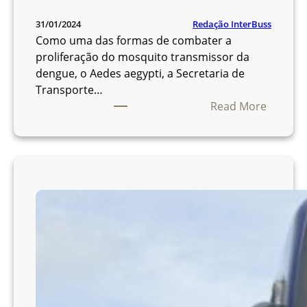
m
a
Redação InterBuss
31/01/2024
r
Como uma das formas de combater a
c
proliferação do mosquito transmissor da
o
dengue, o Aedes aegypti, a Secretaria de
n
Transporte…
d
:
Read More
i
G
c
o
i
v
o
e
n
r
a
n
d
o
o
d
n
o
o
D
s
i
i
s