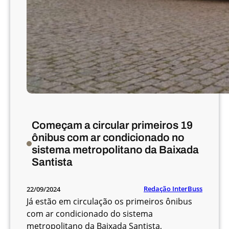
t
o
c
o
l
a
p
e
d
i
Começam a circular primeiros 19
d
ônibus com ar condicionado no
o
sistema metropolitano da Baixada
p
Santista
a
r
Redação InterBuss
22/09/2024
a
Já estão em circulação os primeiros ônibus
v
com ar condicionado do sistema
e
metropolitano da Baixada Santista,