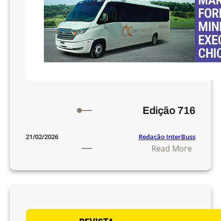
Edição 716
Redação InterBuss
21/02/2026
:
Read More
E
d
i
ç
ã
o