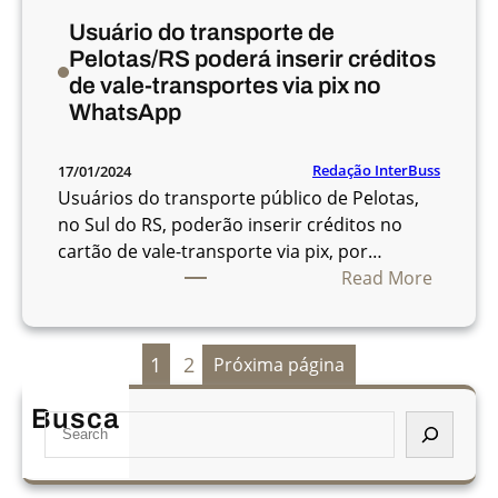
n
Usuário do transporte de
a
Pelotas/RS poderá inserir créditos
c
de vale-transportes via pix no
i
WhatsApp
d
a
d
Redação InterBuss
17/01/2024
e
Usuários do transporte público de Pelotas,
d
no Sul do RS, poderão inserir créditos no
e
cartão de vale-transporte via pix, por…
S
:
Read More
ã
U
o
s
J
u
1
2
Próxima página
o
á
s
r
Busca
S
é
i
e
d
o
a
o
d