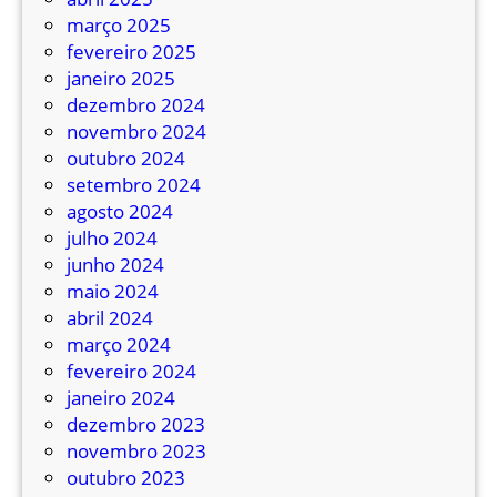
a
março 2025
s
fevereiro 2025
/
janeiro 2025
R
dezembro 2024
S
novembro 2024
p
outubro 2024
o
setembro 2024
d
agosto 2024
e
julho 2024
r
junho 2024
á
maio 2024
i
abril 2024
n
março 2024
s
fevereiro 2024
e
janeiro 2024
r
dezembro 2023
i
novembro 2023
r
outubro 2023
c