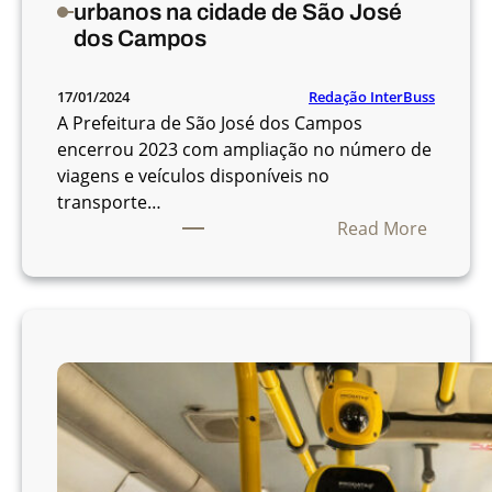
urbanos na cidade de São José
a
dos Campos
t
a
Redação InterBuss
17/01/2024
r
A Prefeitura de São José dos Campos
i
encerrou 2023 com ampliação no número de
f
viagens e veículos disponíveis no
a
transporte…
d
:
Read More
e
A
ô
u
n
m
i
e
b
n
u
t
s
a
o
f
e