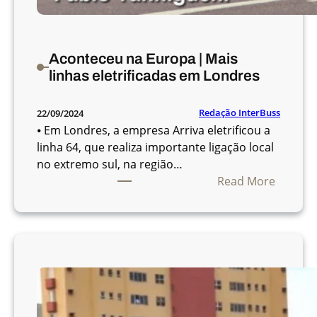
i
j
o
Aconteceu na Europa | Mais
d
linhas eletrificadas em Londres
e
T
r
Redação InterBuss
22/09/2024
a
⦁ Em Londres, a empresa Arriva eletrificou a
n
linha 64, que realiza importante ligação local
s
no extremo sul, na região…
p
:
Read More
o
A
r
c
t
o
e
n
s
t
e
c
e