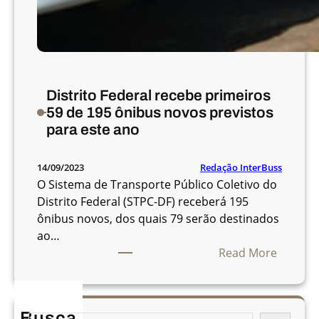
Distrito Federal recebe primeiros
59 de 195 ônibus novos previstos
para este ano
Redação InterBuss
14/09/2023
O Sistema de Transporte Público Coletivo do
Distrito Federal (STPC-DF) receberá 195
ônibus novos, dos quais 79 serão destinados
ao…
:
Read More
D
i
s
Busca