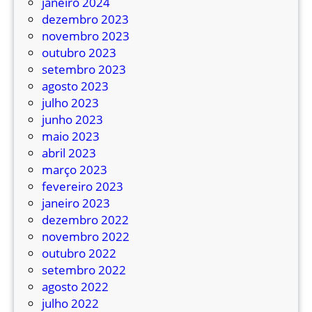
janeiro 2024
u
dezembro 2023
s
novembro 2023
n
outubro 2023
o
setembro 2023
v
agosto 2023
o
julho 2023
s
junho 2023
p
maio 2023
r
abril 2023
e
março 2023
v
fevereiro 2023
i
janeiro 2023
s
dezembro 2022
t
novembro 2022
o
outubro 2022
s
setembro 2022
p
agosto 2022
a
julho 2022