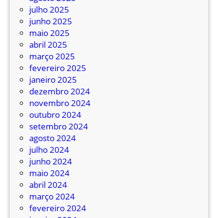
r
julho 2025
i
junho 2025
m
maio 2025
e
abril 2025
i
março 2025
r
fevereiro 2025
o
janeiro 2025
s
dezembro 2024
5
novembro 2024
9
outubro 2024
d
setembro 2024
e
agosto 2024
1
julho 2024
9
junho 2024
5
maio 2024
ô
abril 2024
n
março 2024
i
fevereiro 2024
b