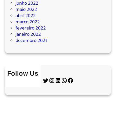
r
junho 2022
a
maio 2022
e
abril 2022
s
março 2022
t
fevereiro 2022
e
janeiro 2022
a
dezembro 2021
n
o
Follow Us
Twitter
Instagram
LinkedIn
WhatsApp
Facebook