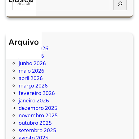
S
t
e
r
a
i
r
t
c
o
h
F
Arquivo
e
agosto 2026
d
julho 2026
e
junho 2026
r
maio 2026
a
abril 2026
l
março 2026
r
fevereiro 2026
e
janeiro 2026
c
dezembro 2025
e
novembro 2025
b
outubro 2025
e
setembro 2025
p
agosto 2025